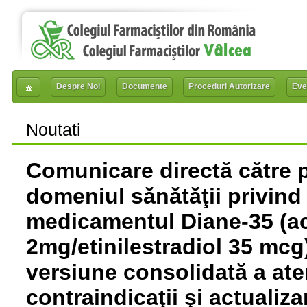
Despre Noi
Documente
Proceduri Autorizare
Eve
Noutati
Comunicare directă către p
domeniul sănătăţii privind
medicamentul Diane-35 (ac
2mg/etinilestradiol 35 mcg
versiune consolidată a aten
contraindicaţii şi actualiza