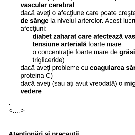
vascular cerebral
dacă aveţi o afecţiune care poate creşte
de sânge
la nivelul arterelor. Acest luc
afecţiuni:
diabet zaharat care afectează va
tensiune arterială
foarte mare
o concentraţie foarte mare de
grăs
trigliceride)
dacă aveţi probleme cu
coagularea sâ
proteina C)
dacă aveţi (sau aţi avut vreodată) o
mig
vedere
.
<….>
Atenţionări şi precauţii