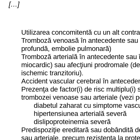
[…]
Utilizarea concomitentă cu un alt contra
Tromboză venoasă în antecedente sau 
profundă, embolie pulmonară)
Tromboză arterială în antecedente sau î
miocardic) sau afecţiuni prodromale (d
ischemic tranzitoriu).
Accident vascular cerebral în antecede
Prezenţa de factor(i) de risc multiplu(i) 
trombozei venoase sau arteriale (vezi p
diabetul zaharat cu simptome vasc
hipertensiunea arterială severă
dislipoproteinemia severă
Predispoziţie ereditară sau dobândită d
sau arteriale, precum rezistenţa la prote