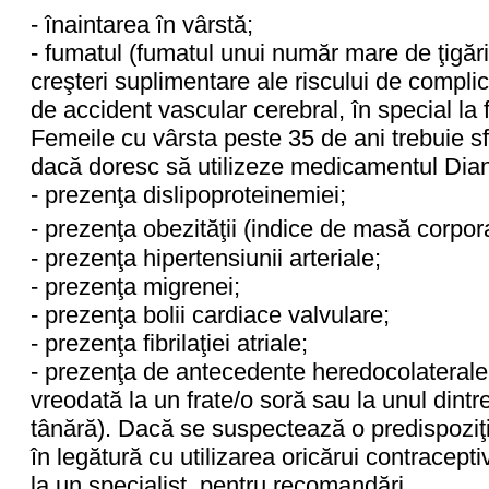
- înaintarea în vârstă;
- fumatul (fumatul unui număr mare de ţigări
creşteri suplimentare ale riscului de compli
de accident vascular cerebral, în special la
Femeile cu vârsta peste 35 de ani trebuie s
dacă doresc să utilizeze medicamentul Dian
- prezenţa dislipoproteinemiei;
- prezenţa obezităţii (indice de masă corpo
- prezenţa hipertensiunii arteriale;
- prezenţa migrenei;
- prezenţa bolii cardiace valvulare;
- prezenţa fibrilaţiei atriale;
- prezenţa de antecedente heredocolaterale
vreodată la un frate/o soră sau la unul dintre 
tânără). Dacă se suspectează o predispoziţi
în legătură cu utilizarea oricărui contracept
la un specialist, pentru recomandări.