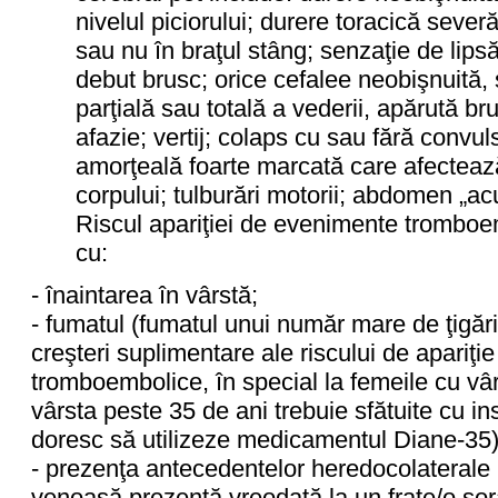
nivelul piciorului; durere toracică sever
sau nu în braţul stâng; senzaţie de lips
debut brusc; orice cefalee neobişnuită, 
parţială sau totală a vederii, apărută br
afazie; vertij; colaps cu sau fără convul
amorţeală foarte marcată care afecteaz
corpului; tulburări motorii; abdomen „acu
Riscul apariţiei de evenimente tromboe
cu:
- înaintarea în vârstă;
- fumatul (fumatul unui număr mare de ţigări
creşteri suplimentare ale riscului de apariţi
tromboembolice, în special la femeile cu vâ
vârsta peste 35 de ani trebuie sfătuite cu i
doresc să utilizeze medicamentul Diane-35)
- prezenţa antecedentelor heredocolateral
venoasă prezentă vreodată la un frate/o soră 