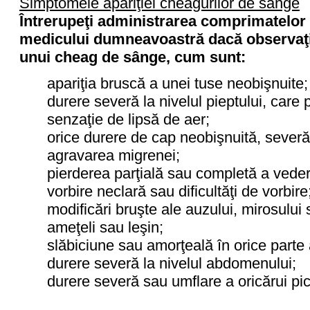
Simptomele apariţiei cheagurilor de sânge
Întrerupeţi administrarea comprimatelor 
medicului dumneavoastră dacă observaţi 
unui cheag de sânge, cum sunt:
apariţia bruscă a unei tuse neobişnuite;
durere severă la nivelul pieptului, care 
senzaţie de lipsă de aer;
orice durere de cap neobişnuită, sever
agravarea migrenei;
pierderea parţială sau completă a veder
vorbire neclară sau dificultăţi de vorbire
modificări bruşte ale auzului, mirosului 
ameţeli sau leşin;
slăbiciune sau amorţeală în orice parte 
durere severă la nivelul abdomenului;
durere severă sau umflare a oricărui pic