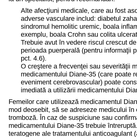
Alte afecţiuni medicale, care au fost as
adverse vasculare includ: diabetul zahar
sindromul hemolitic uremic, boala inflam
exemplu, boala Crohn sau colita ulcerati
Trebuie avut în vedere riscul crescut de
perioada puerperală (pentru informaţii pr
pct. 4.6).
O creştere a frecvenţei sau severităţii mi
medicamentului Diane-35 (care poate r
eveniment cerebrovascular) poate consti
imediată a utilizării medicamentului Dia
Femeilor care utilizează medicamentul Diane-
mod deosebit, să se adreseze medicului în
tromboză. În caz de suspiciune sau confirma
medicamentului Diane-35 trebuie întreruptă.
teratogene ale tratamentului anticoagulant 