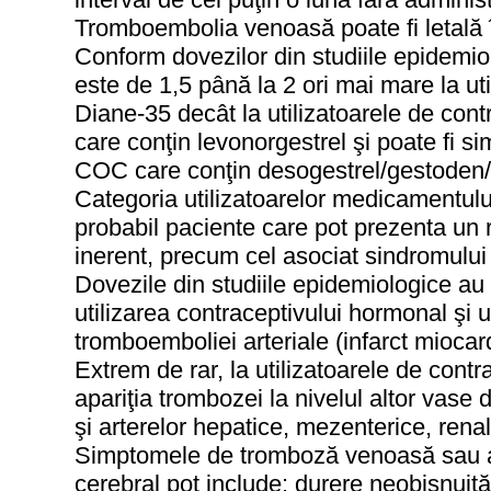
Tromboembolia venoasă poate fi letală 
Conform dovezilor din studiile epidemio
este de 1,5 până la 2 ori mai mare la u
Diane-35 decât la utilizatoarele de co
care conţin levonorgestrel şi poate fi simi
COC care conţin desogestrel/gestoden/
Categoria utilizatoarelor medicamentulu
probabil paciente care pot prezenta un 
inerent, precum cel asociat sindromului o
Dovezile din studiile epidemiologice au 
utilizarea contraceptivului hormonal şi u
tromboemboliei arteriale (infarct miocard
Extrem de rar, la utilizatoarele de cont
apariţia trombozei la nivelul altor vase
şi arterelor hepatice, mezenterice, renal
Simptomele de tromboză venoasă sau ar
cerebral pot include: durere neobişnuită