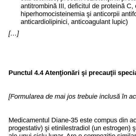
antitrombină III, deficitul de proteină C, 
hiperhomocisteinemia şi anticorpii antifos
anticardiolipinici, anticoagulant lupic)
[…]
Punctul 4.4 Atenţionări şi precauţii speci
[Formularea de mai jos trebuie inclusă în a
Medicamentul Diane-35 este compus din ace
progestativ) şi etinilestradiol (un estrogen)
ale unui ciclu lunar. Are o compoziţie simila