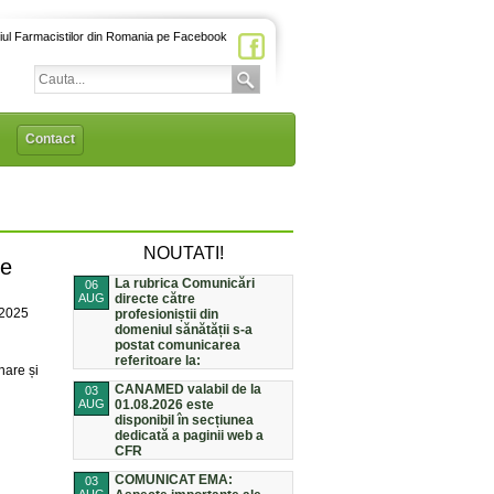
iul Farmacistilor din Romania pe Facebook
Contact
NOUTATI!
ie
La rubrica Comunicări
06
AUG
directe către
/2025
profesioniștii din
domeniul sănătății s-a
postat comunicarea
referitoare la:
nare și
CANAMED valabil de la
03
AUG
01.08.2026 este
disponibil în secțiunea
dedicată a paginii web a
CFR
COMUNICAT EMA:
03