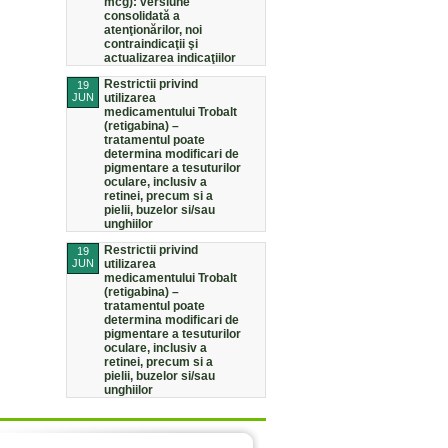
mcg): versiune
consolidată a
atenţionărilor, noi
contraindicaţii şi
actualizarea indicaţiilor
Restrictii privind
19
JUN
utilizarea
medicamentului Trobalt
(retigabina) –
tratamentul poate
determina modificari de
pigmentare a tesuturilor
oculare, inclusiv a
retinei, precum si a
pielii, buzelor si/sau
unghiilor
Restrictii privind
19
JUN
utilizarea
medicamentului Trobalt
(retigabina) –
tratamentul poate
determina modificari de
pigmentare a tesuturilor
oculare, inclusiv a
retinei, precum si a
pielii, buzelor si/sau
unghiilor