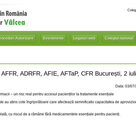
Coleg
roceduri Autorizare
Evenimente
Legaturi web
Colegiul national
AFFR, ADRFR, AFIE, AFTaP, CFR București, 2 iul
Data: 03/07
rmacii – un risc real pentru accesul pacienților la tratamente esențiale
te au atins cote îngrijorătoare care afectează semnificativ capacitatea de aprovizio
 plată, cu riscul de a rămâne fără medicamentele esențiale pentru pacienți.