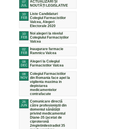
ACTUALIZĂRI ȘI
07
JUL
NOUTĂȚI LEGISLATIVE
Liste Candidaturi
10
FEB
Colegiul Farmacistilor
Valcea, Alegeri
Electorale 2020
Noi alegeri la nivelul
10
FEB
Colegiului Farmaciștilor
Valcea
Inaugurare farmacie
02
FEB
Ramnicu Valcea
Alegeri la Colegiul
08
DEC
Farmacistilor Valcea
Colegiul Farmacistilor
08
NOV
din Romania face apel la
vigilenta maxima in
depistarea
medicamentelor
contrafacute
Comunicare directă
26
JUN
către profesioniştii din
domeniul sănătăţii
privind medicamentul
Diane-35 (acetat de
ciproteronă
2mg/etinilestradiol 35