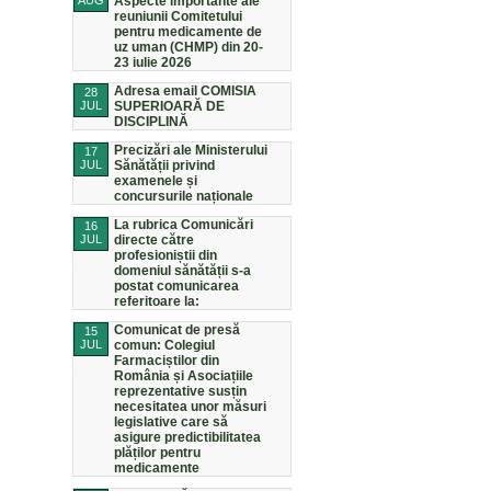
AUG
Aspecte importante ale
reuniunii Comitetului
pentru medicamente de
uz uman (CHMP) din 20-
23 iulie 2026
Adresa email COMISIA
28
JUL
SUPERIOARĂ DE
DISCIPLINĂ
Precizări ale Ministerului
17
JUL
Sănătății privind
examenele și
concursurile naționale
La rubrica Comunicări
16
JUL
directe către
profesioniștii din
domeniul sănătății s-a
postat comunicarea
referitoare la:
Comunicat de presă
15
JUL
comun: Colegiul
Farmaciștilor din
România și Asociațiile
reprezentative susțin
necesitatea unor măsuri
legislative care să
asigure predictibilitatea
plăților pentru
medicamente