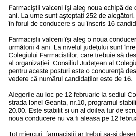
Farmaciştii valceni îşi aleg noua echipă de
ani. La urne sunt așteptați 252 de alegători.
în forul de conducere s-au înscris 16 candid
Farmaciștii valceni își aleg o noua conducere
următorii 4 ani. La nivelul județului sunt înr
Colegiului Farmaciștilor, care trebuie să de
al organizației. Consiliul Județean al Colegi
pentru aceste posturi este o concurență des
vedere că numărul candidaților este de 16.
Alegerile au loc pe 12 februarie la sediul Co
strada Ionel Geanta, nr.10, programul stabilit
20.00. Este stabilit si un al doilea tur de sc
noua conducere nu va fi aleasa pe 12 februa
Tot miercuri, farmacistii ar trebui sa-si de